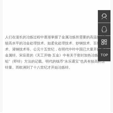
免费咨询
QQ咨询
人们在漫长的冶炼过程中逐渐掌握了金属冶炼所需要的高温技术和
较高水平的冶金处理技术。如柔化处理技术、炒钢技术、百炼钢技
术、灌钢技术等。公元十五世纪，在明代中叶中国已大量开始生产
返回顶部
TOP
金属锌。宋应星的《天工开物·五金》中有关于密封加热冶炼“倭
铅”（即锌）方法的记载。明代的钱币“永乐通宝”也具有较高的含
锌量。而欧洲到了十八世纪才开始冶炼锌。